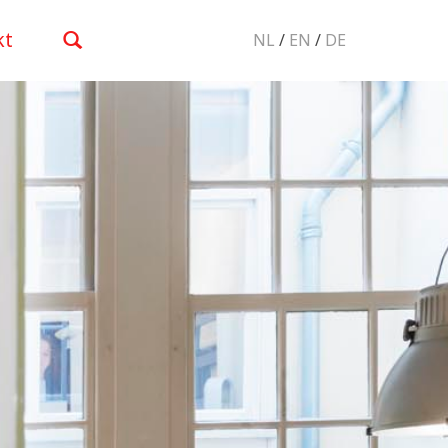
kt
NL
/
EN
/
DE