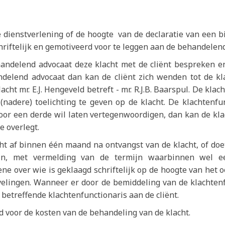
e dienstverlening of de hoogte van de declaratie van een 
hriftelijk en gemotiveerd voor te leggen aan de behandelen
andelend advocaat deze klacht met de cliënt bespreken en
ndelend advocaat dan kan de cliënt zich wenden tot de k
lacht mr. E.J. Hengeveld betreft - mr. R.J.B. Baarspul. De kla
(nadere) toelichting te geven op de klacht. De klachtenfu
door een derde wil laten vertegenwoordigen, dan kan de kla
 overlegt.
cht af binnen één maand na ontvangst van de klacht, of d
ijn, met vermelding van de termijn waarbinnen wel e
gene over wie is geklaagd schriftelijk op de hoogte van het 
evelingen. Wanneer er door de bemiddeling van de klachten
 betreffende klachtenfunctionaris aan de cliënt.
d voor de kosten van de behandeling van de klacht.