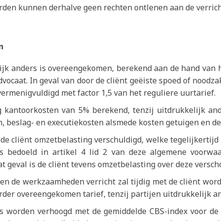
Derden kunnen derhalve geen rechten ontlenen aan de verri
n
lijk anders is overeengekomen, berekend aan de hand van
vocaat. In geval van door de cliënt geëiste spoed of nood
ermenigvuldigd met factor 1,5 van het reguliere uurtarief.
 kantoorkosten van 5% berekend, tenzij uitdrukkelijk an
n, beslag- en executiekosten alsmede kosten getuigen en d
de cliënt omzetbelasting verschuldigd, welke tegelijkertijd
s bedoeld in artikel 4 lid 2 van deze algemene voorwaar
at geval is de cliënt tevens omzetbelasting over deze versch
en de werkzaamheden verricht zal tijdig met de cliënt wor
der overeengekomen tarief, tenzij partijen uitdrukkelijk 
ks worden verhoogd met de gemiddelde CBS-index voor de 