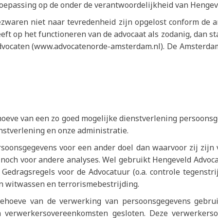
toepassing op de onder de verantwoordelijkheid van Heng
ezwaren niet naar tevredenheid zijn opgelost conform de a
t op het functioneren van de advocaat als zodanig, dan staat
vocaten (www.advocatenorde-amsterdam.nl). De Amsterdams
oeve van een zo goed mogelijke dienstverlening persoonsge
nstverlening en onze administratie.
oonsgegevens voor een ander doel dan waarvoor zij zijn 
 noch voor andere analyses. Wel gebruikt Hengeveld Advoca
 Gedragsregels voor de Advocatuur (o.a. controle tegenstr
n witwassen en terrorismebestrijding.
behoeve van de verwerking van persoonsgegevens gebrui
 verwerkersovereenkomsten gesloten. Deze verwerkerso