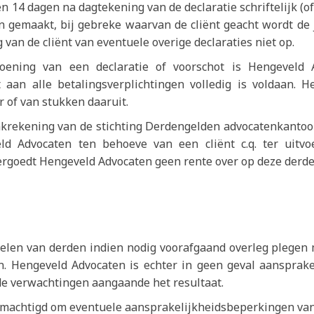
n 14 dagen na dagtekening van de declaratie schriftelijk (
gemaakt, bij gebreke waarvan de cliënt geacht wordt de j
 van de cliënt van eventuele overige declaraties niet op.
oldoening van een declaratie of voorschot is Hengeveld
aan alle betalingsverplichtingen volledig is voldaan. 
 of van stukken daaruit.
krekening van de stichting Derdengelden advocatenkantoor
ld Advocaten ten behoeve van een cliënt c.q. ter uitvo
rgoedt Hengeveld Advocaten geen rente over op deze derd
kelen van derden indien nodig voorafgaand overleg plegen 
n. Hengeveld Advocaten is echter in geen geval aansprake
de verwachtingen aangaande het resultaat.
gemachtigd om eventuele aansprakelijkheidsbeperkingen van