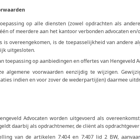
orwaarden
oepassing op alle diensten (zowel opdrachten als ande
or één of meerdere aan het kantoor verbonden advocaten en
ers is overeengekomen, is de toepasselijkheid van andere
ijk uitgesloten.
n toepassing op aanbiedingen en offertes van Hengeveld A
ze algemene voorwaarden eenzijdig te wijzigen. Gewijz
aties indien en voor zover de wederpartij(en) daarmee uitd
geveld Advocaten worden uitgevoerd als overeenkomst va
t daarbij als opdrachtnemer, de cliënt als opdrachtgever (
elling van de artikelen 7:404 en 7:407 lid 2 BW, aanvaa