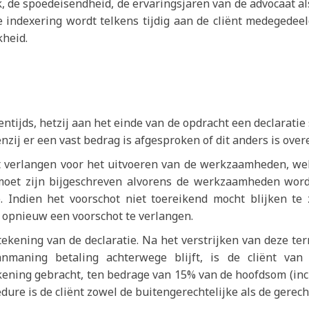
 de spoedeisendheid, de ervaringsjaren van de advocaat als
jke indexering wordt telkens tijdig aan de cliënt medeged
kheid.
ntijds, hetzij aan het einde van de opdracht een declaratie 
tenzij er een vast bedrag is afgesproken of dit anders is ov
 verlangen voor het uitvoeren van de werkzaamheden, wel
moet zijn bijgeschreven alvorens de werkzaamheden word
 Indien het voorschot niet toereikend mocht blijken te 
 opnieuw een voorschot te verlangen.
ekening van de declaratie. Na het verstrijken van deze ter
anmaning betaling achterwege blijft, is de cliënt va
ekening gebracht, ten bedrage van 15% van de hoofdsom (in
dure is de cliënt zowel de buitengerechtelijke als de gerech