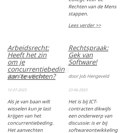
Rechten van de Mens
stappen.
Lees verder >>
Arbeidsrecht:
Rechtspraak:
Heeft het zin
Gek van
om je
Software!
concurrentiebeding
aan te vechten?
door Diana Simons
door Job Hengeveld
12-07-2023
23-06-2023
Als je van baan wilt
Het is bij ICT-
wisselen kun je last
contracten dikwijls
krijgen van het
een onderwerp van
concurrentiebeding.
discussie: is er bij
Het aanvechten
softwareontwikkeling